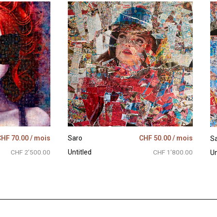
CHF
70.00
/ mois
Saro
CHF
50.00
/ mois
S
CHF 2’500.00
Untitled
CHF 1’800.00
Un