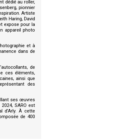
 dédié au roller,
isenberg, pionnier
spiration. Artiste
eith Haring, David
et expose pour la
un appareil photo
photographie et à
rmanence dans de
autocollants, de
ise ces éléments,
caines, ainsi que
eprésentant des
ollant ses œuvres
n 2024, SARO est
l d’Arly. À cette
composée de 400