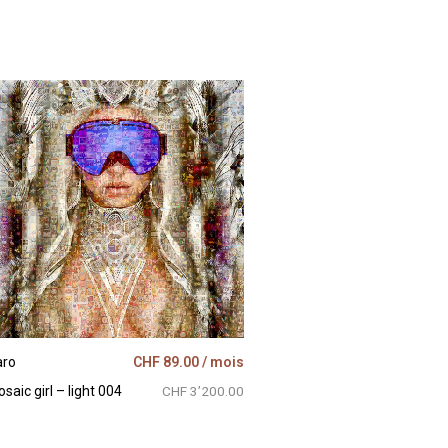
aro
CHF
89.00
/ mois
saic girl – light 004
CHF 3’200.00