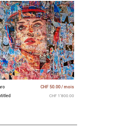
aro
CHF
50.00
/ mois
titled
CHF 1’800.00