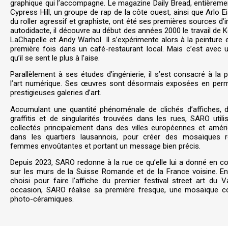
graphique qui l’accompagne. Le magazine Daily Bread, entièrement
Cypress Hill, un groupe de rap de la côte ouest, ainsi que Arlo E
du roller agressif et graphiste, ont été ses premières sources d’in
autodidacte, il découvre au début des années 2000 le travail de K
LaChapelle et Andy Warhol. Il s’expérimente alors à la peinture 
première fois dans un café-restaurant local. Mais c’est avec 
qu’il se sent le plus à l’aise.
Parallèlement à ses études d’ingénierie, il s’est consacré à la 
l’art numérique. Ses œuvres sont désormais exposées en pe
prestigieuses galeries d’art.
Accumulant une quantité phénoménale de clichés d’affiches, d’
graffitis et de singularités trouvées dans les rues, SARO util
collectés principalement dans des villes européennes et améri
dans les quartiers lausannois, pour créer des mosaïques r
femmes envoûtantes et portant un message bien précis.
Depuis 2023, SARO redonne à la rue ce qu’elle lui a donné en c
sur les murs de la Suisse Romande et de la France voisine. E
choisi pour faire l’affiche du premier festival street art du Va
occasion, SARO réalise sa première fresque, une mosaïque 
photo-céramiques.