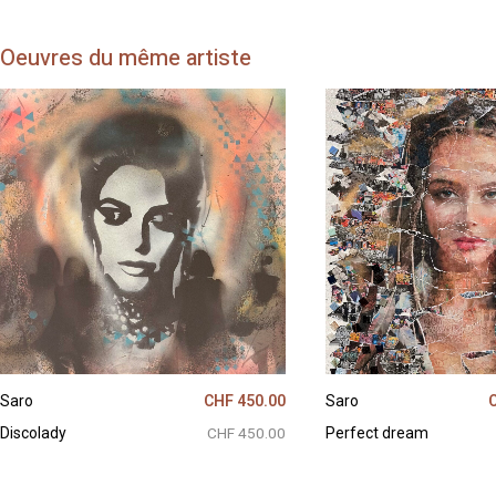
Oeuvres
du même artiste
Saro
CHF 450.00
Saro
Discolady
CHF 450.00
Perfect dream