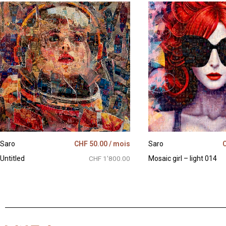
Saro
CHF
50.00
/ mois
Saro
Untitled
CHF 1’800.00
Mosaic girl – light 014