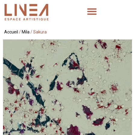
Accueil
/
Mila
/ Sakura