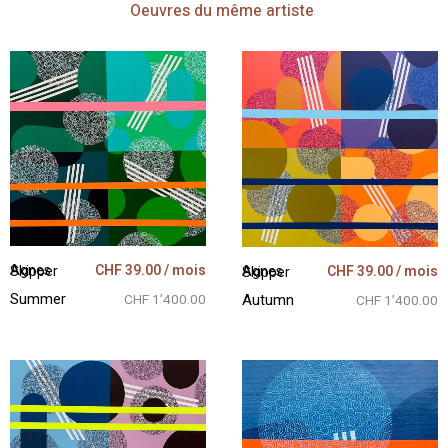
Oeuvres
du même artiste
CHF
39.00
/ mois
CHF
39.00
/ mois
Agnes Skipper
Agnes Skipper
Summer
Autumn
CHF 1’400.00
CHF 1’400.00